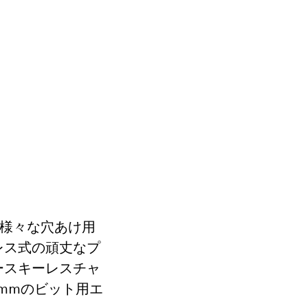
、様々な穴あけ用
レス式の頑丈なプ
ースキーレスチャ
mmのビット用エ