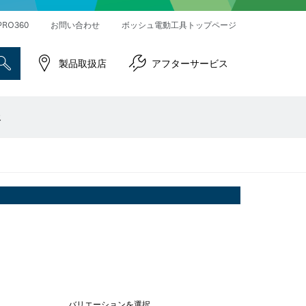
ハンマードリル＆破つりハンマー
インパクトレンチ／ドライバー
コネクティビティ対応製品
PRO360
お問い合わせ
ボッシュ電動工具トップページ
製品取扱店
アフターサービス
報
バリエーションを選択