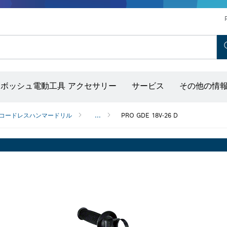
ホットエアガン＆グルーガン
コンクリートバイブレーター
ディスクグラインダー＆金属加工用ツール
ボッシュ モビリティシステム
ボッシュ電動工具 アクセサリー
サービス
その他の情
出し器（ポイントレーザー付き）
コードレスハンマードリル
...
PRO GDE 18V-26 D