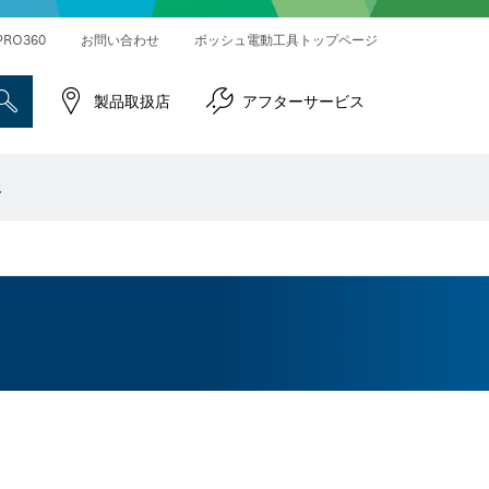
ハンマードリル＆破つりハンマー
インパクトレンチ／ドライバー
コネクティビティ対応製品
PRO360
お問い合わせ
ボッシュ電動工具トップページ
製品取扱店
アフターサービス
報