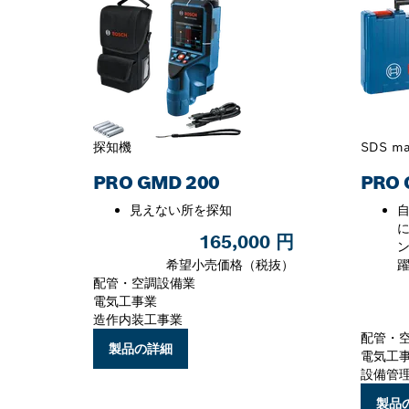
探知機
SDS 
PRO GMD 200
PRO 
見えない所を探知
に
165,000 円
希望小売価格（税抜）
配管・空調設備業
電気工事業
造作内装工事業
配管・
製品の詳細
電気工
設備管
製品