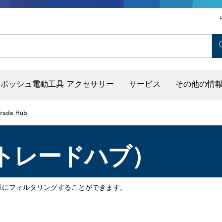
ホットエアガン＆グルーガン
コンクリートバイブレーター
ディスクグラインダー＆金属加工用ツール
ボッシュ モビリティシステム
ボッシュ電動工具 アクセサリー
サービス
その他の情
出し器（ポイントレーザー付き）
Trade Hub
B（トレードハブ）
単にフィルタリングすることができます。