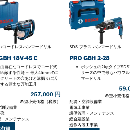
maxコードレスハンマードリル
SDS プラス ハンマードリル
GBH 18V-45 C
PRO GBH 2-28
自由自在なコードレスでコード式
ボッシュの2kgタイプSD
匹敵する性能 – 最大45mmのコ
リーズの中で最もパワフル
ンクリートの穴あけと溝掘りに活
マードリル
躍する頑丈な万能工具
59,
257,000 円
希望小売価格
希望小売価格（税抜）
配管・空調設備業
空調設備業
電気工事業
事業
設備管理・メンテナンス
理・メンテナンス
総合建設業
造作内装工事業
の詳細