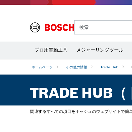
検索
プロ用電動工具
メジャーリングツール
サーモグラフィー＆放射温度計
レーザー墨
ホームページ
その他の情報
Trade Hub
TRADE HU
関連するすべての項目をボッシュのウェブサイトで簡