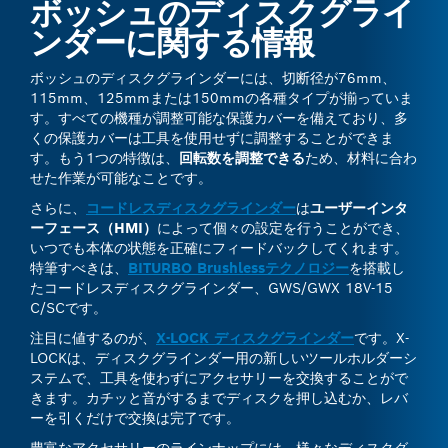
ボッシュのディスクグライ
ンダーに関する情報
ボッシュのディスクグラインダーには、切断径が76mm、
115mm、125mmまたは150mmの各種タイプが揃っていま
す。すべての機種が調整可能な保護カバーを備えており、多
くの保護カバーは工具を使用せずに調整することができま
す。もう1つの特徴は、
回転数を調整できる
ため、材料に合わ
せた作業が可能なことです。
さらに、
コードレスディスクグラインダー
は
ユーザーインタ
ーフェース（HMI）
によって個々の設定を行うことができ、
いつでも本体の状態を正確にフィードバックしてくれます。
特筆すべきは、
BITURBO Brushlessテクノロジー
を搭載し
たコードレスディスクグラインダー、GWS/GWX 18V-15
C/SCです。
注目に値するのが、
X-LOCK ディスクグラインダー
です。X-
LOCKは、ディスクグラインダー用の新しいツールホルダーシ
ステムで、工具を使わずにアクセサリーを交換することがで
きます。カチッと音がするまでディスクを押し込むか、レバ
ーを引くだけで交換は完了です。
豊富なアクセサリーのラインナップには、様々なディスクグ