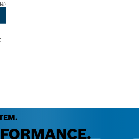
抜)
て
TEM.
RFORMANCE.