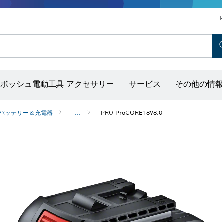
ホットエアガン＆グルーガン
コンクリートバイブレーター
ディスクグラインダー＆金属加工用ツール
ボッシュ モビリティシステム
ボッシュ電動工具 アクセサリー
サービス
その他の情
出し器（ポイントレーザー付き）
バッテリー＆充電器
...
PRO ProCORE18V8.0