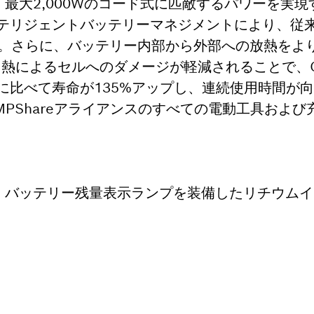
sionalは、最大2,000Wのコード式に匹敵するパワーを
テリジェントバッテリーマネジメントにより、従
す。さらに、バッテリー内部から外部への放熱をよ
載。熱によるセルへのダメージが軽減されることで、COO
に比べて寿命が135%アップし、連続使用時間が
SystemとAMPShareアライアンスのすべての電動工具
sionalは、バッテリー残量表示ランプを装備したリチウムイ