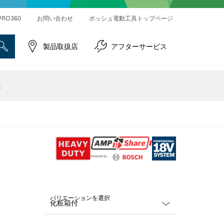
ハンマードリル＆破つりハンマー
インパクトレンチ／ドライバー
コネクティビティ対応製品
PRO360
お問い合わせ
ボッシュ電動工具トップページ
製品取扱店
アフターサービス
報
バリエーションを選択
Dropdown