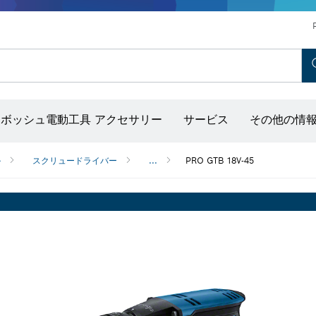
ホットエアガン＆グルーガン
コンクリートバイブレーター
ディスクグラインダー＆金属加工用ツール
ボッシュ モビリティシステム
ボッシュ電動工具 アクセサリー
サービス
その他の情
出し器（ポイントレーザー付き）
ル
スクリュードライバー
...
PRO GTB 18V-45