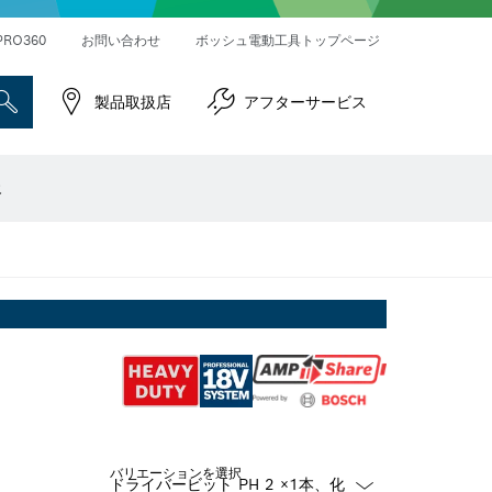
ハンマードリル＆破つりハンマー
インパクトレンチ／ドライバー
コネクティビティ対応製品
PRO360
お問い合わせ
ボッシュ電動工具トップページ
製品取扱店
アフターサービス
報
バリエーションを選択