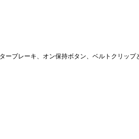
ーターブレーキ、オン保持ボタン、ベルトクリップ
パーツをお探しですか?
いのプロ用工具に対応したスペアパーツを素早く