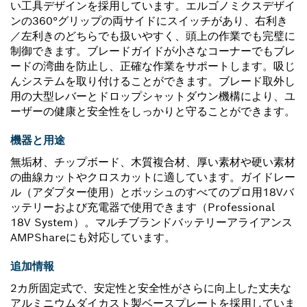
い工具デザインを採用しています。エルゴノミクスデザイ
ンの360°グリップの両サイドにスイッチがあり、右利き
／左利きのどちらでも扱いやすく、頭上の作業でも完璧に
制御できます。ブレードガイドが小さなコーナーでもブレ
ードの湾曲を防止し、正確な作業をサポートします。吸じ
んシステムを取り付けることができます。ブレード取外し
用の大型レバーとドロップシャットダウン機構により、ユ
ーザーの健康と安全性をしっかりと守ることができます。
機器と用途
無垢材、チップボード、木質複合材、厚い素材や硬い素材
の曲線カットやクロスカットに適しています。ガイドレー
ル（アダプター使用）とボッシュのすべてのプロ用18Vバ
ッテリーおよび充電器で使用できます（Professional
18V System）。マルチブランドバッテリーアライアンス
AMPShareにも対応しています。
追加情報
2カ所固定式で、安定性と安全性がさらに向上した丈夫な
アルミニウムダイカスト製ベースプレートを採用していま