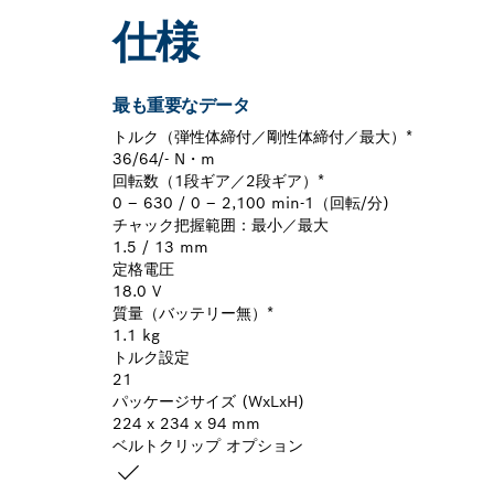
仕様
最も重要なデータ
トルク（弾性体締付／剛性体締付／最大）*
36/64/- N・m
回転数（1段ギア／2段ギア）*
0 – 630 / 0 – 2,100 min-1（回転/分)
チャック把握範囲：最小／最大
1.5 / 13 mm
定格電圧
18.0 V
質量（バッテリー無）*
1.1 kg
トルク設定
21
パッケージサイズ (WxLxH)
224 x 234 x 94 mm
ベルトクリップ オプション