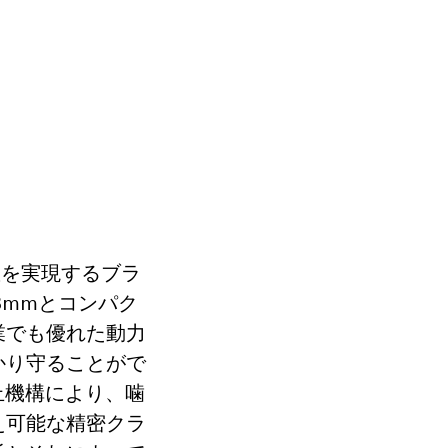
回転数を実現するブラ
3mmとコンパク
業でも優れた動力
かり守ることがで
止機構により、噛
え可能な精密クラ