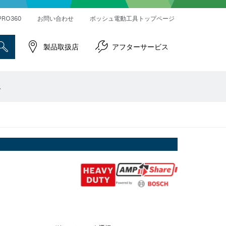
ハンマードリル＆破つりハンマー
インパクトレンチ／ドライバー
コネクティビティ対応製品
PRO360
お問い合わせ
ボッシュ電動工具トップページ
製品取扱店
アフターサービス
報