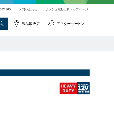
ハンマードリル＆破つりハンマー
インパクトレンチ／ドライバー
コネクティビティ対応製品
PRO360
お問い合わせ
ボッシュ電動工具トップページ
製品取扱店
アフターサービス
報