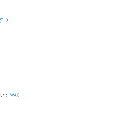
す
さい：
WAC