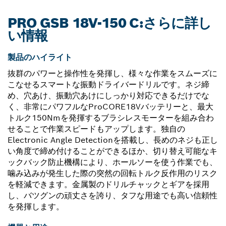
PRO GSB 18V-150 C:さらに詳し
い情報
製品のハイライト
抜群のパワーと操作性を発揮し、様々な作業をスムーズに
こなせるスマートな振動ドライバードリルです。ネジ締
め、穴あけ、振動穴あけにしっかり対応できるだけでな
く、非常にパワフルなProCORE18Vバッテリーと、最大
トルク150Nmを発揮するブラシレスモーターを組み合わ
せることで作業スピードもアップします。独自の
Electronic Angle Detectionを搭載し、長めのネジも正し
い角度で締め付けることができるほか、切り替え可能なキ
ックバック防止機構により、ホールソーを使う作業でも、
噛み込みが発生した際の突然の回転トルク反作用のリスク
を軽減できます。金属製のドリルチャックとギアを採用
し、バツグンの頑丈さを誇り、タフな用途でも高い信頼性
を発揮します。