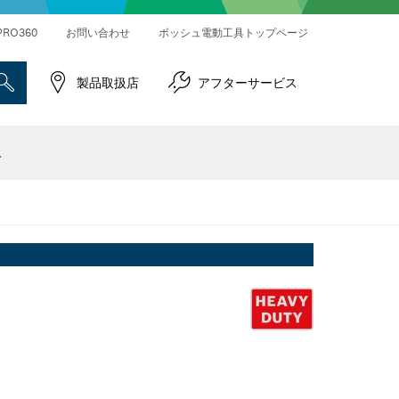
ハンマードリル＆破つりハンマー
インパクトレンチ／ドライバー
コネクティビティ対応製品
PRO360
お問い合わせ
ボッシュ電動工具トップページ
製品取扱店
アフターサービス
報