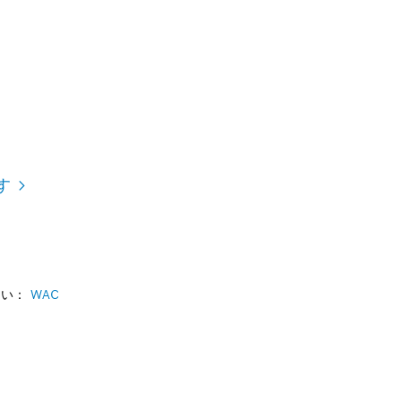
す
さい：
WAC