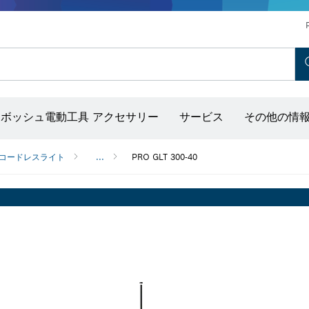
ホットエアガン＆グルーガン
コンクリートバイブレーター
ディスクグラインダー＆金属加工用ツール
ボッシュ モビリティシステム
ボッシュ電動工具 アクセサリー
サービス
その他の情
出し器（ポイントレーザー付き）
コードレスライト
...
PRO GLT 300-40