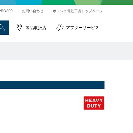
ハンマードリル＆破つりハンマー
インパクトレンチ／ドライバー
コネクティビティ対応製品
PRO360
お問い合わせ
ボッシュ電動工具トップページ
製品取扱店
アフターサービス
報