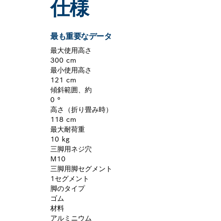
仕様
最も重要なデータ
最大使用高さ
300 cm
最小使用高さ
121 cm
傾斜範囲、約
0 °
高さ（折り畳み時）
118 cm
最大耐荷重
10 kg
三脚用ネジ穴
M10
三脚用脚セグメント
1セグメント
脚のタイプ
ゴム
材料
アルミニウム