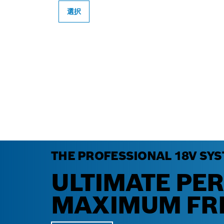
選択
THE PROFESSIONAL 18V SYS
ULTIMATE PE
MAXIMUM FR