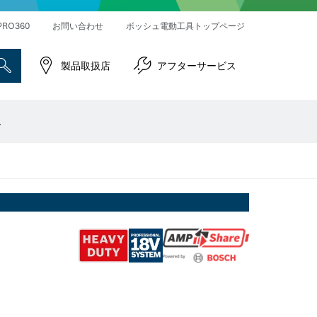
ハンマードリル＆破つりハンマー
インパクトレンチ／ドライバー
コネクティビティ対応製品
PRO360
お問い合わせ
ボッシュ電動工具トップページ
製品取扱店
アフターサービス
報