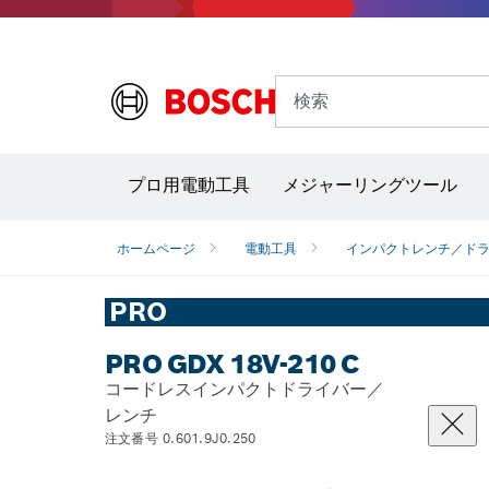
検索
プロ用電動工具
メジャーリングツール
サーモグラフィー＆放射温度計
レーザー墨
ホームページ
電動工具
インパクトレンチ／ド
PRO
PRO GDX 18V-210 C
コードレスインパクトドライバー／
レンチ
注文番号 0.601.9J0.250