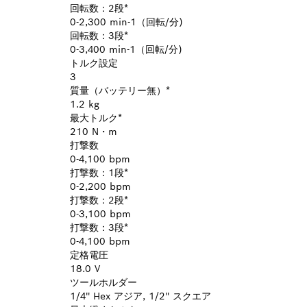
回転数：2段*
0-2,300 min-1（回転/分)
回転数：3段*
0-3,400 min-1（回転/分)
トルク設定
3
質量（バッテリー無）*
1.2 kg
最大トルク*
210 N・m
打撃数
0-4,100 bpm
打撃数：1段*
0-2,200 bpm
打撃数：2段*
0-3,100 bpm
打撃数：3段*
0-4,100 bpm
定格電圧
18.0 V
ツールホルダー
1/4'' Hex アジア, 1/2'' スクエア