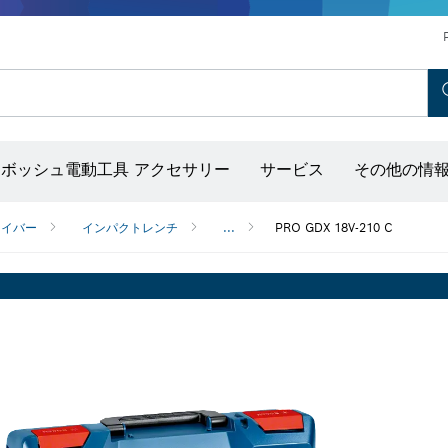
ホットエアガン＆グルーガン
コンクリートバイブレーター
ディスクグラインダー＆金属加工用ツール
ボッシュ モビリティシステム
ボッシュ電動工具 アクセサリー
サービス
その他の情
出し器（ポイントレーザー付き）
ライバー
インパクトレンチ
...
PRO GDX 18V-210 C