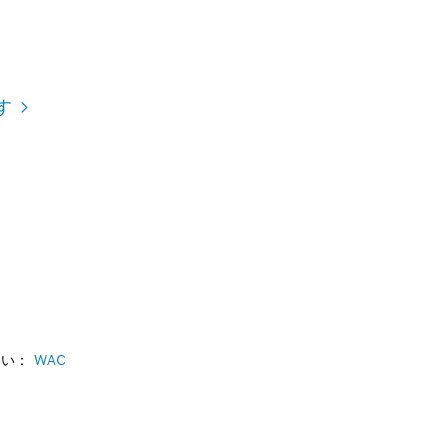
す
さい：
WAC