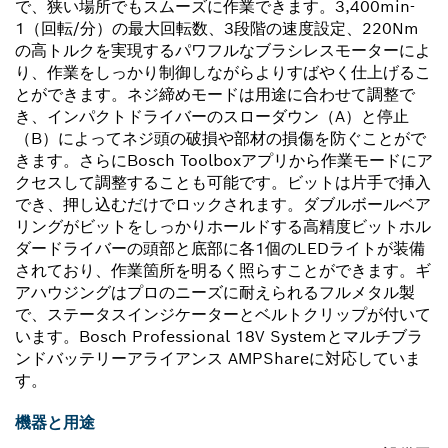
で、狭い場所でもスムーズに作業できます。3,400min-
1（回転/分）の最大回転数、3段階の速度設定、220Nm
の高トルクを実現するパワフルなブラシレスモーターによ
り、作業をしっかり制御しながらよりすばやく仕上げるこ
とができます。ネジ締めモードは用途に合わせて調整で
き、インパクトドライバーのスローダウン（A）と停止
（B）によってネジ頭の破損や部材の損傷を防ぐことがで
きます。さらにBosch Toolboxアプリから作業モードにア
クセスして調整することも可能です。ビットは片手で挿入
でき、押し込むだけでロックされます。ダブルボールベア
リングがビットをしっかりホールドする高精度ビットホル
ダードライバーの頭部と底部に各1個のLEDライトが装備
されており、作業箇所を明るく照らすことができます。ギ
アハウジングはプロのニーズに耐えられるフルメタル製
で、ステータスインジケーターとベルトクリップが付いて
います。Bosch Professional 18V Systemとマルチブラ
ンドバッテリーアライアンス AMPShareに対応していま
す。
機器と用途