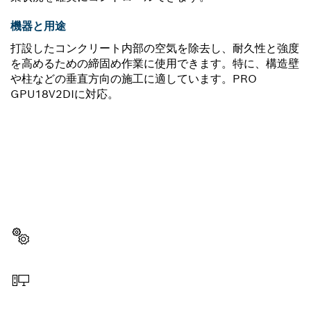
機器と用途
打設したコンクリート内部の空気を除去し、耐久性と強度
を高めるための締固め作業に使用できます。特に、構造壁
や柱などの垂直方向の施工に適しています。PRO
GPU18V2DIに対応。
スペアパーツをお探しですか?
ここから、お使いのプロ用工具に対応したスペアパーツを
素早くカンタンに見つけることができます。
スペアパーツを選択する
オンラインで注文する