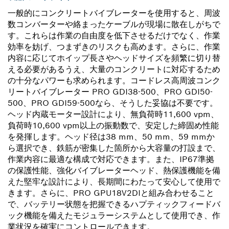
一般的にコンクリートバイブレーターを使用すると、周波
数コンバーターや絡まったケーブルが現場に散在しがちで
す。これらは作業の自由度を低下させるだけでなく、作業
効率を妨げ、つまずきのリスクも高めます。さらに、作業
内容に応じてホイップ長さやヘッドサイズを頻繁に切り替
える必要があるうえ、大量のコンクリートに対応するため
の十分なパワーも求められます。コードレス高周波コンク
リートバイブレーター PRO GDI38-500、PRO GDI50-
500、PRO GDI59-500なら、そうした妥協は不要です。
ヘッド内蔵モーター設計により、無負荷時11,600 vpm、
負荷時10,600 vpm以上の振動数で、安定した締固め性能
を発揮します。ヘッド径は38 mm、50 mm、59 mmか
ら選択でき、鉄筋が密集した箇所から大容量の打設まで、
作業内容に最適な構成で対応できます。また、IP67準拠
の保護性能、強化バイブレーターヘッド、熱保護機能を備
えた堅牢な設計により、長期間にわたって安心して使用で
きます。さらに、PRO GPU18V2DIと組み合わせること
で、バッテリー状態を把握できるハプティックフィードバ
ック機能を備えたモジュラーシステムとして使用でき、作
業状況を確実にコントロールできます。