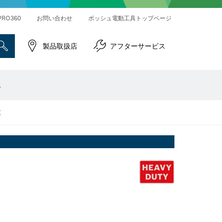
ハンマードリル＆破つりハンマー
インパクトレンチ／ドライバー
コネクティビティ対応製品
PRO360
お問い合わせ
ボッシュ電動工具トップページ
製品取扱店
アフターサービス
報
E