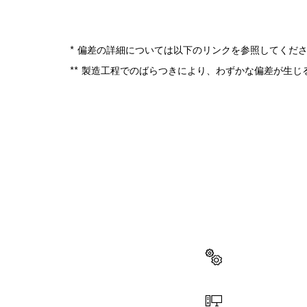
* 偏差の詳細については以下のリンクを参照してくだ
** 製造工程でのばらつきにより、わずかな偏差が生
スペア
ここから、お使
ることができま
スペアパーツを選択す