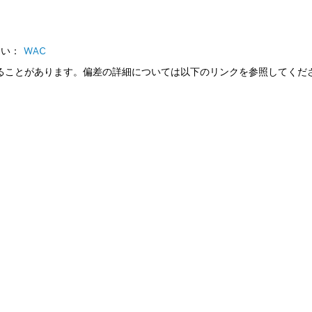
さい：
WAC
じることがあります。偏差の詳細については以下のリンクを参照してくだ
パーツをお探しですか?
いのプロ用工具に対応したスペアパーツを素早く
す。
る