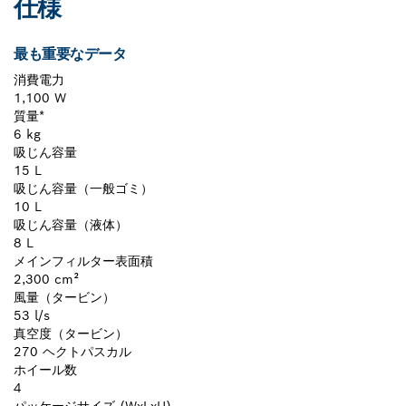
仕様
最も重要なデータ
消費電力
1,100 W
質量*
6 kg
吸じん容量
15 L
吸じん容量（一般ゴミ）
10 L
吸じん容量（液体）
8 L
メインフィルター表面積
2,300 cm²
風量（タービン）
53 l/s
真空度（タービン）
270 ヘクトパスカル
ホイール数
4
パッケージサイズ (WxLxH)