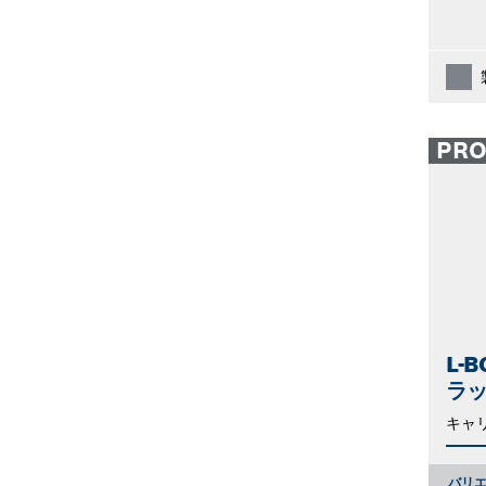
PR
L-
ラッ
キャ
バリエ