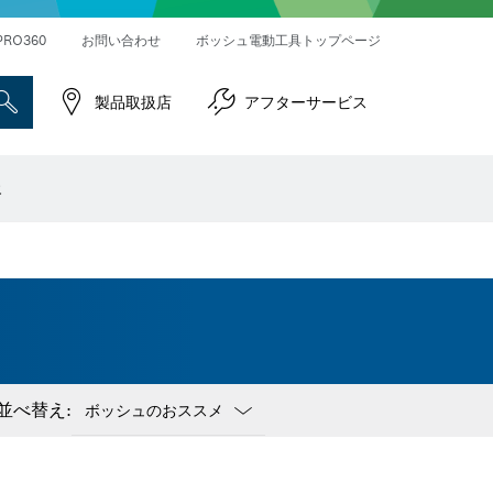
ハンマードリル＆破つりハンマー
インパクトレンチ／ドライバー
コネクティビティ対応製品
PRO360
お問い合わせ
ボッシュ電動工具トップページ
製品取扱店
アフターサービス
報
並べ替え:
Dropdown
closed