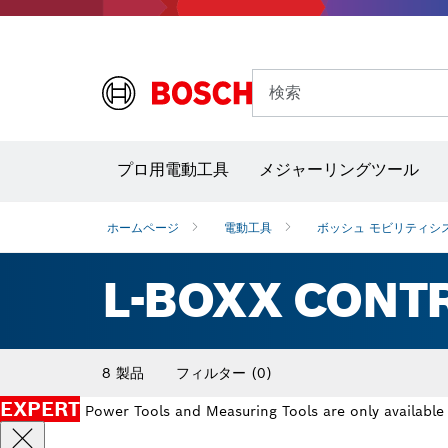
検索
プロ用電動工具
メジャーリングツール
サーモグラフィー＆放射温度計
レーザー墨
ホームページ
電動工具
ボッシュ モビリティシ
L-BOXX CONT
8 製品
フィルター
(0)
EXPERT
Power Tools and Measuring Tools are only available