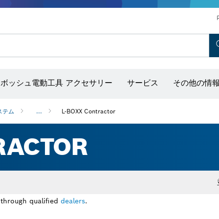
ホットエアガン＆グルーガン
コンクリートバイブレーター
ディスクグラインダー＆金属加工用ツール
ボッシュ モビリティシステム
ボッシュ電動工具 アクセサリー
サービス
その他の情
出し器（ポイントレーザー付き）
ステム
...
L-BOXX Contractor
RACTOR
 through qualified
dealers
.