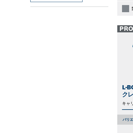
PR
L-
ク
キャ
バリエ