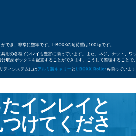
でき、非常に堅牢です。L-BOXXの耐荷重は100kgです。
工具用の各種インレイも豊富に揃っています。また、ネジ、ナット、ワ
は小型の小分け収納ボックスを配置することができます。こうして整理するこ
ビリティシステムには
アルミ製キャリー
と
L-BOXX Roller
も揃っています
ったインレイと
を見つけてくださ