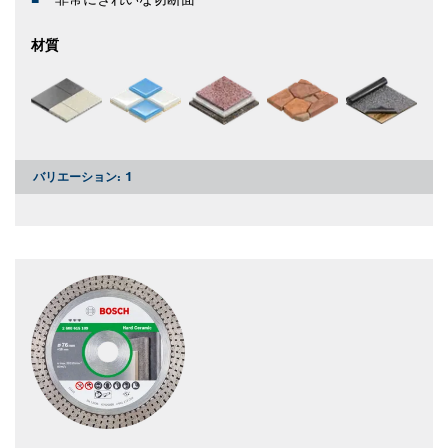
材質
バリエーション:
1