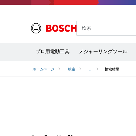
検索
プロ用電動工具
メジャーリングツール
サーモグラフィー＆放射温度計
レーザー墨
ホームページ
検索
...
検索結果
検索結果