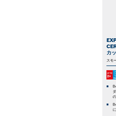
EX
CE
カ
スモ
B
B