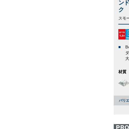
ン
ク
スモ
B
大
材質
バリエ
PR