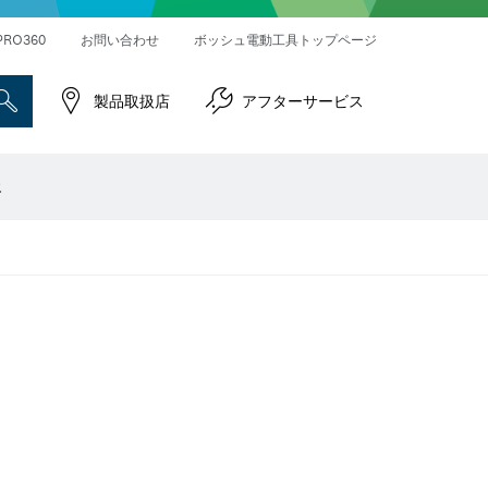
ハンマードリル＆破つりハンマー
インパクトレンチ／ドライバー
コネクティビティ対応製品
PRO360
お問い合わせ
ボッシュ電動工具トップページ
製品取扱店
アフターサービス
報