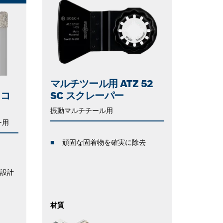
マルチツール用 ATZ 52
 コ
SC スクレーパー
振動マルチチール用
ー用
頑固な固着物を確実に除去
設計
材質