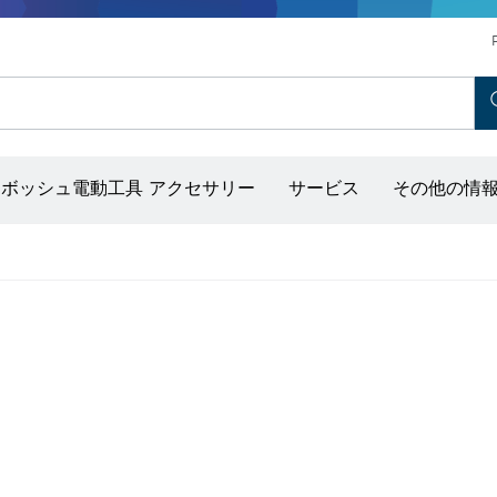
ホットエアガン＆グルーガン
コンクリートバイブレーター
ディスクグラインダー＆金属加工用ツール
ボッシュ モビリティシステム
ボッシュ電動工具 アクセサリー
サービス
その他の情
出し器（ポイントレーザー付き）