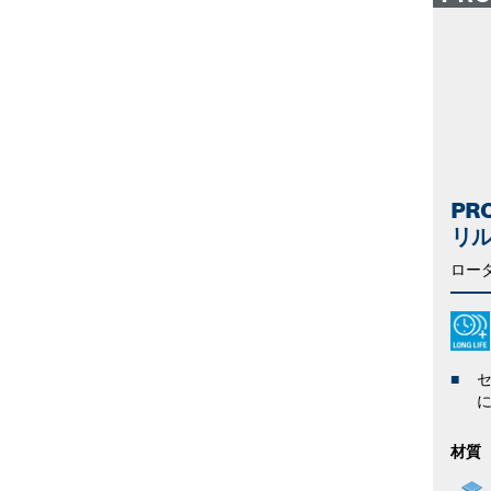
PR
リ
ロー
材質