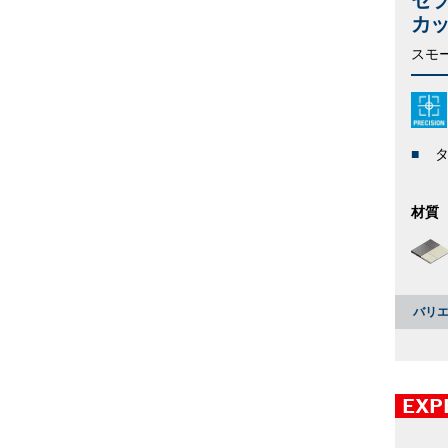
カ
スモ
材質
バリエ
EXP