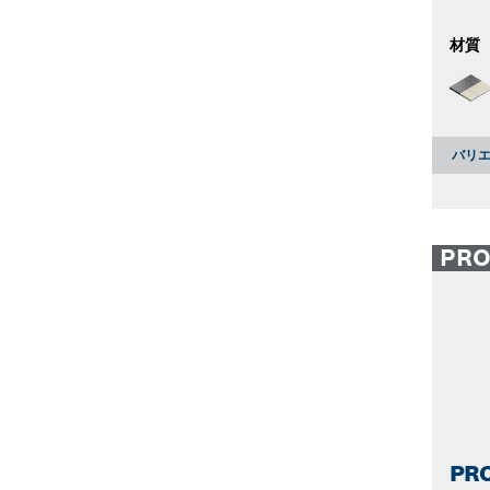
材質
バリエ
PR
PR