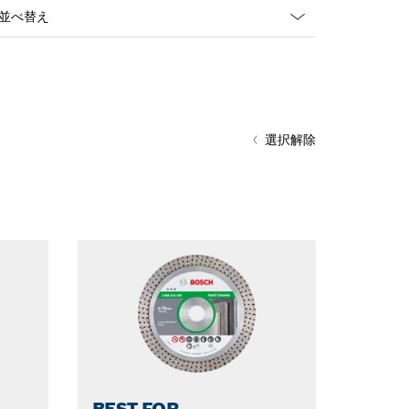
ropdown
losed
選択解除
BEST FOR